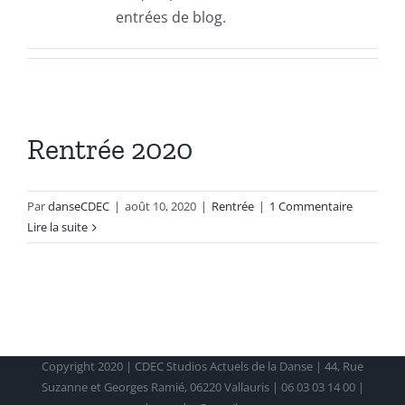
entrées de blog.
Rentrée 2020
Par
danseCDEC
|
août 10, 2020
|
Rentrée
|
1 Commentaire
Lire la suite
Copyright 2020 | CDEC Studios Actuels de la Danse | 44, Rue
Suzanne et Georges Ramié, 06220 Vallauris | 06 03 03 14 00 |